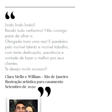
Lindo lindo lindo!!
Recebi tudo certíssimo! Não consigo
parar de olhar rs
Obrigada mais uma vez! E parabéns
pelo incrível talento e incrível trabalho,
com tanta dedicação, paciência e
vontade de fazer o melhor pra seus
clientes.
Te desejo muito sucesso!!
Clara Mello e William - Rio de Janeiro
Ilustração artística para casamento
Setembro de 2020