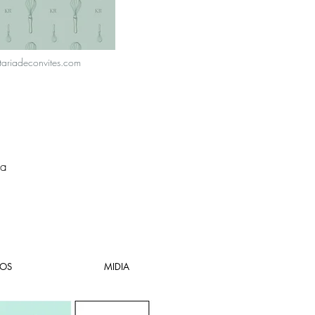
tariadeconvites.com
ua
OS
MIDIA