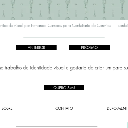
entidade visual por Fernanda Campos para Confeitaria de Convites confei
ANTERIOR
PRÓXIMO
e trabalho de identidade visual e gostaria de criar um para s
QUERO SIM!
SOBRE
CONTATO
DEPOIMENT