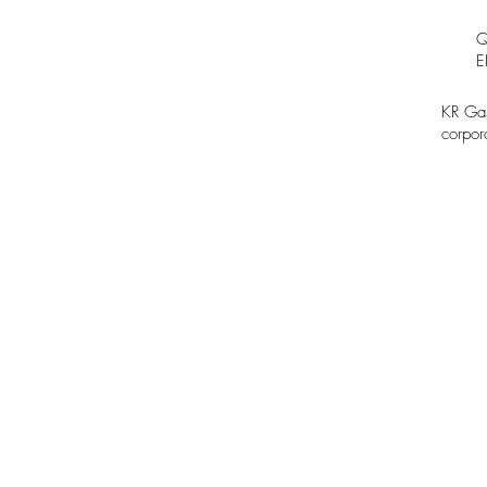
E
KR Gas
corpor