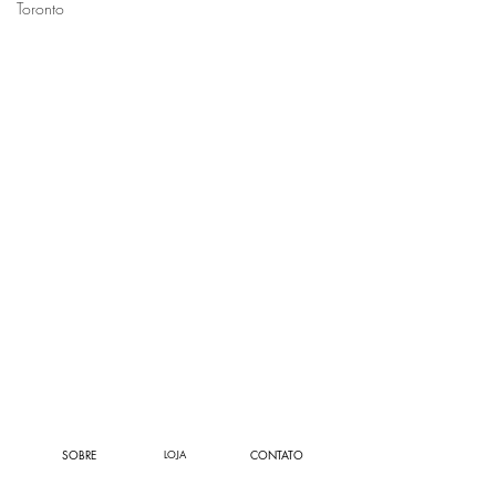
Toronto
SOBRE
LOJA
CONTATO