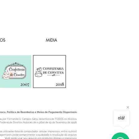
OS
MIDIA
 Troca, Politica de Reembolso e Meios de Pagamento Disponíveis:
olá!
feitas por Fernanda G. Campos Sana, detentora de TODOS os direitos.
Federal de Direitos Autorais de n.9610 de 19 de fevereiro de 1998.
tilizadas (tela de computador, celular, impressos, entre outros).
gem pois pode comprometer a qualidade e resolução do arquivo.
Você pode usar seu arquivo em produtos digitais e impressos;