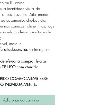
p ou Illustrator;
 sua identidade visual de
to, seu Save the Date, menus,
s de casamento, chá-bar, etc;
ue nas canecas, chinelinhos, tags
rancinha, adesivos e rótulos de
;
ssível, marque
eitariadeconvites
no instagram;
 de efetuar a compra, leia as
 DE USO com atenção
IBIDO COMERCIALIZAR ESSE
O INDIVIDUALMENTE.
Adicionar ao carrinho