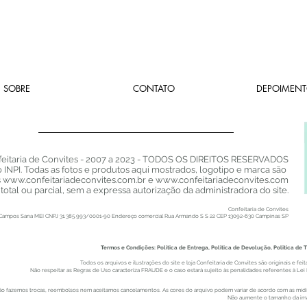
SOBRE
CONTATO
DEPOIMENT
eitaria de Convites - 2007 a 2023 - TODOS OS DIREITOS RESERVADOS
o INPI. Todas as fotos e produtos aqui mostrados, logotipo e marca são
s
www.confeitariadeconvites.com.br
e
www.confeitariadeconvites.com
total ou parcial, sem a expressa autorização da administradora do site.
Confeitaria de Convites
Campos Sana MEI
CNPJ 31.385.993/0001-90 Endereço comercial Rua Armando S S 22 CEP 13092-630 Campin
as SP
Termos e Condições: Politica de Entrega, Politica de Devolução, Politica de
Todos os arquivos e ilustrações do site e loja Confeitaria de Convites são originais e 
Não respeitar as Regras de Uso caracteriza FRAUDE e o caso estará sujeito às penalidades referentes à Lei 
ão fazemos trocas, re
embolsos nem aceitamos cancelamentos. As cores do arquivo podem variar de acordo com as mídias u
Não aumente o tamanho da ima