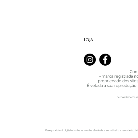
LOJA
Conf
- marca registrada n
propriedade dos site
É vetada a sua reprodução, 
Fernanda Gomes 
Esse produto é digital e todas as vendas são finais e sem direito a reembolso. N