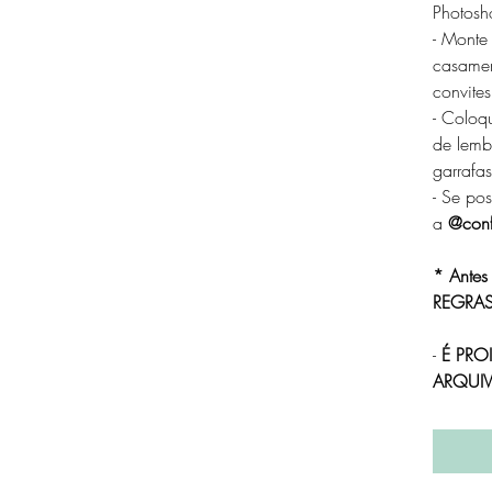
Photosho
- Monte
casamen
convite
- Coloq
de lemb
garrafas
- Se po
a
@conf
* Antes
REGRAS
-
É PRO
ARQUIV