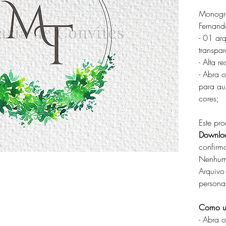
Monogra
Fernan
- 01 ar
transpar
- Alta r
- Abra o
para au
cores;
Este pro
Downloa
confir
Nenhum 
Arquivo
persona
Como us
- Abra 