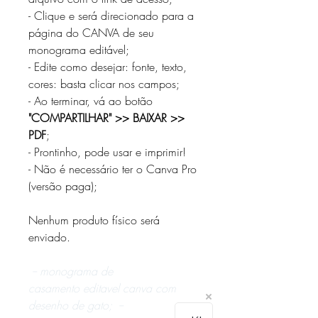
- Clique e será direcionado para a
página do CANVA de seu
monograma editável;
- Edite como desejar: fonte, texto,
cores: basta clicar nos campos;
- Ao terminar, vá ao botão
"COMPARTILHAR" >> BAIXAR >>
PDF
;
- Prontinho, pode usar e imprimir!
- Não é necessário ter o Canva Pro
(versão paga);
Nenhum produto físico será
enviado.
-- monograma de
casamento editavel canva com
desenho de gato; --