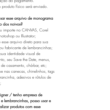
mação do pagamento.
produto físico será enviado.
ar esse arquivo de monograma
o dos noivos?
ou importe no CANVAS, Corel
otoshop ou Illustrator;
 esse arquivo direto para sua
 ou fabricante de lembrancinhas;
 sua identidade visual de
to, seu Save the Date, menus,
s de casamento, chá-bar, etc;
ue nas canecas, chinelinhos, tags
rancinha, adesivos e rótulos de
;
igner / tenho empresa de
s e lembrancinhas, posso usar e
alizar produtos com esse