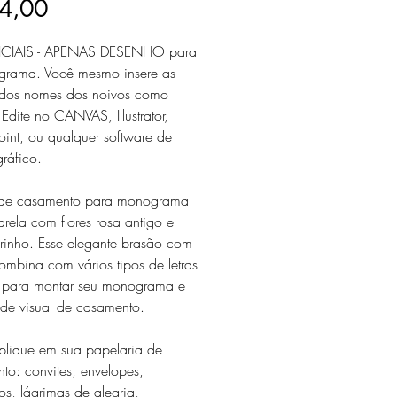
Preço
4,00
ICIAIS - APENAS DESENHO para
rama. Você mesmo insere as
s dos nomes dos noivos como
 Edite no CANVAS, Illustrator,
oint, ou qualquer software de
ráfico.
 de casamento para monograma
rela com flores rosa antigo e
rinho. Esse elegante brasão com
combina com vários tipos de letras
s para montar seu monograma e
ade visual de casamento.
plique em sua papelaria de
to: convites, envelopes,
os, lágrimas de alegria,