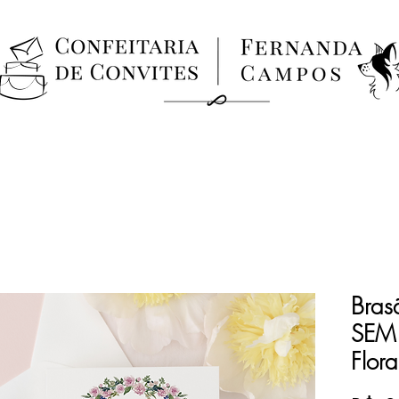
estúdio de
ilustração
& impressos
Bras
SEM 
Flor