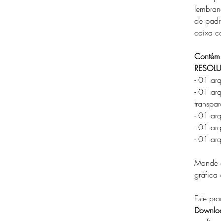
lembran
de padr
caixa co
Contém 
RESOLU
- 01 ar
- 01 ar
transpar
- 01 ar
- 01 ar
- 01 ar
Mande e
gráfica
Este pro
Downloa