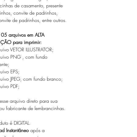
cinhas de casamento, presente
inhos, convite de padrinhos,
nvite de padrinhos, entre outros.
05 arquivos em ALTA
ÇÃO para imprimir:
quivo VETOR ILLUSTRATOR;
quivo PNG , com fundo
ente;
quivo EPS;
quivo JPEG, com fundo branco;
quivo PDF;
sse arquivo direto para sua
 ou fabricante de lembrancinhas.
duto é DIGITAL.
d Instantâneo
após a