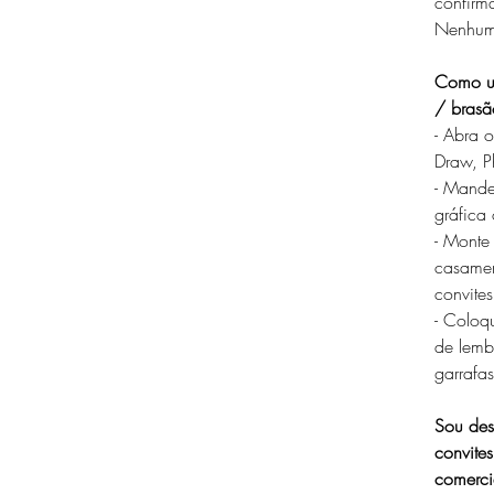
confir
Nenhum 
Como us
/ brasã
- Abra 
Draw, Ph
- Mande
gráfica
- Monte
casamen
convite
- Coloq
de lemb
garrafas
Sou des
convite
comerci