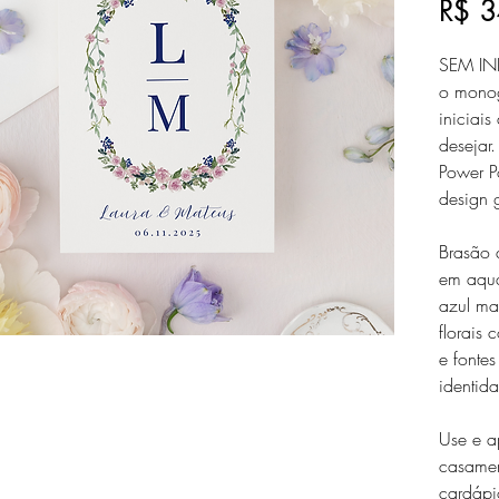
R$ 3
SEM IN
o monog
iniciai
desejar.
Power P
design g
Brasão
em aqua
azul ma
florais 
e fonte
identid
Use e a
casamen
cardápi