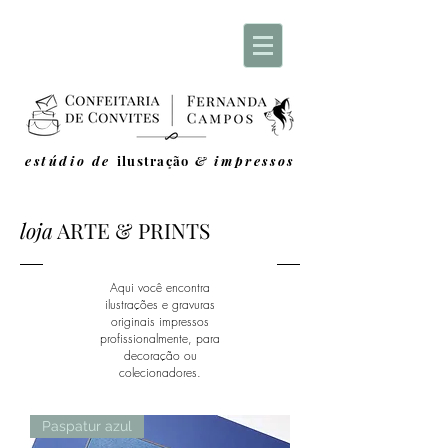
estúdio de
ilustração
& impressos
loja
ARTE & PRINTS
Aqui você encontra
ilustrações e gravuras
originais
impressos
profissionalmente,
para
decoração ou
colecionadores.
Paspatur azul